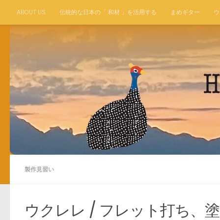
ABOUT US
伝統的な日本の「 和材 」を活用する
まめギター
ウ
コンテンツへスキップ
製作見習い
ウクレレ / フレット打ち、