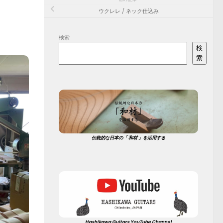
ウクレレ / ネック仕込み
検索
検
索
伝統的な日本の「 和材 」を活用する
Hashikawa Guitars YouTube Channel