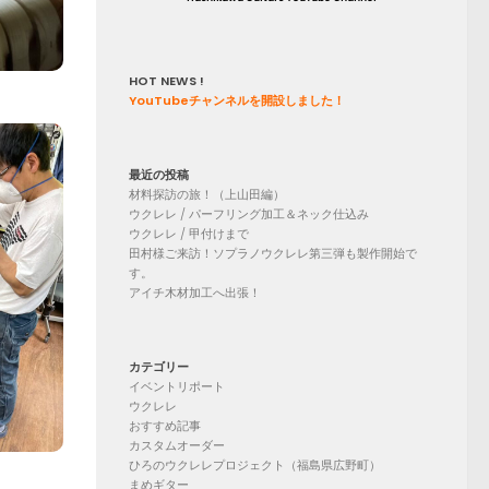
HOT NEWS !
YouTubeチャンネルを開設しました！
最近の投稿
材料探訪の旅！（上山田編）
ウクレレ / パーフリング加工＆ネック仕込み
ウクレレ / 甲付けまで
田村様ご来訪！ソプラノウクレレ第三弾も製作開始で
す。
アイチ木材加工へ出張！
カテゴリー
イベントリポート
ウクレレ
おすすめ記事
カスタムオーダー
ひろのウクレレプロジェクト（福島県広野町）
まめギター