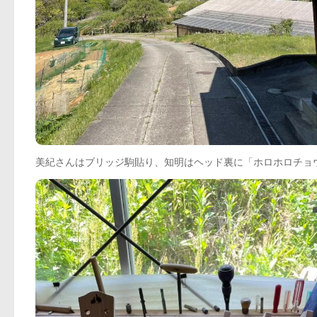
美紀さんはブリッジ駒貼り、知明はヘッド裏に「ホロホロチョ