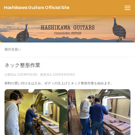
Hashikawa Guitars Official Site
コンテンツへスキップ
製作見習い
ネック整形作業
公開済み
2024年11月4日
· 更新済み
2025年8月19日
材料の買い付けをはさみ、ボディの仕上げとネック整形作業を始めます。