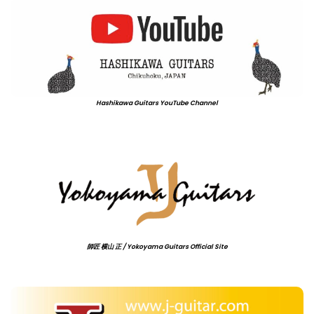
Hashikawa Guitars YouTube Channel
師匠 横山 正 / Yokoyama Guitars Official Site