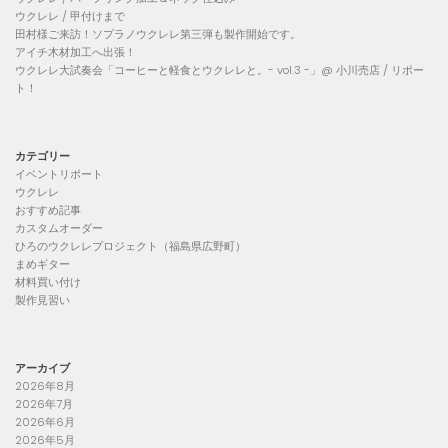
ウクレレ / 甲付けまで
田村様ご来訪！ソプラノウクレレ第三弾も製作開始です。
アイチ木材加工へ出張！
ウクレレ大試奏会「コーヒーと軽食とウクレレと。- vol.3 -」@ 小川売店 / リポー
ト！
カテゴリー
イベントリポート
ウクレレ
おすすめ記事
カスタムオーダー
ひろのウクレレプロジェクト（福島県広野町）
まめギター
材料買い付け
製作見習い
アーカイブ
2026年8月
2026年7月
2026年6月
2026年5月