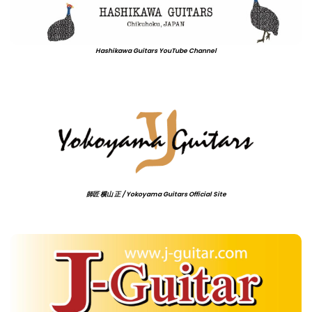
Hashikawa Guitars YouTube Channel
師匠 横山 正 / Yokoyama Guitars Official Site