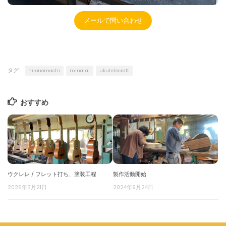
メールで問い合わせ
タグ:
hironomachi
minarai
ukulelecraft
おすすめ
ウクレレ / フレット打ち、塗装工程
製作活動開始
2026年5月21日
2024年9月24日