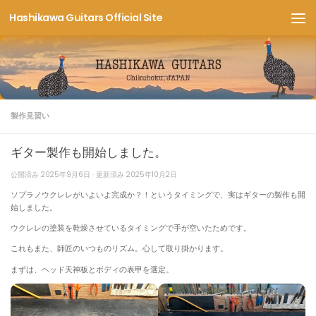
Hashikawa Guitars Official Site
コンテンツへスキップ
製作見習い
ギター製作も開始しました。
公開済み
2025年9月6日
· 更新済み
2025年10月2日
ソプラノウクレレがいよいよ完成か？！というタイミングで、実はギターの製作も開
始しました。
ウクレレの塗装を乾燥させているタイミングで手が空いたためです。
これもまた、師匠のいつものリズム。心して取り掛かります。
まずは、ヘッド天神板とボディの表甲を選定。