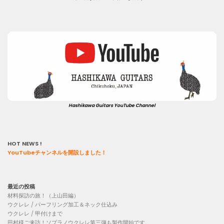
Hashikawa Guitars YouTube Channel
HOT NEWS !
YouTubeチャンネルを開設しました！
最近の投稿
材料探訪の旅！（上山田編）
ウクレレ / パーフリング加工＆ネック仕込み
ウクレレ / 甲付けまで
田村様ご来訪！ソプラノウクレレ第三弾も製作開始です。