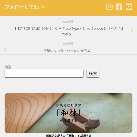
フォローしてね
次の記事
【NOT FOR SALE】MG-Sけやき Proto Type / Sitka Spruce & けやき / ま
めギター
前の記事
待望のソプラノウクレレが完成！
検索
検索
伝統的な日本の「 和材 」を活用する