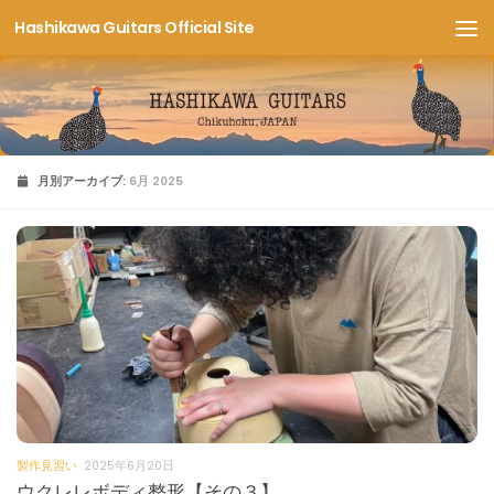
Hashikawa Guitars Official Site
コンテンツへスキップ
月別アーカイブ:
6月 2025
製作見習い
2025年6月20日
ウクレレボディ整形【その３】