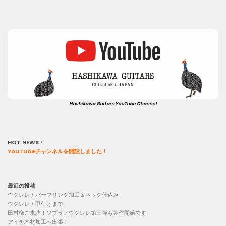
Hashikawa Guitars YouTube Channel
HOT NEWS !
YouTubeチャンネルを開設しました！
最近の投稿
ウクレレ / パーフリング加工＆ネック仕込み
ウクレレ / 甲付けまで
田村様ご来訪！ソプラノウクレレ第三弾も製作開始です。
アイチ木材加工へ出張！