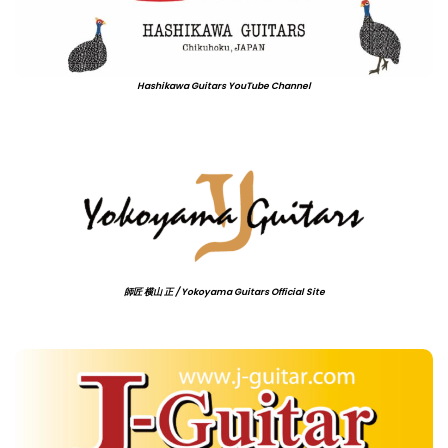
Hashikawa Guitars YouTube Channel
師匠 横山 正 / Yokoyama Guitars Official Site